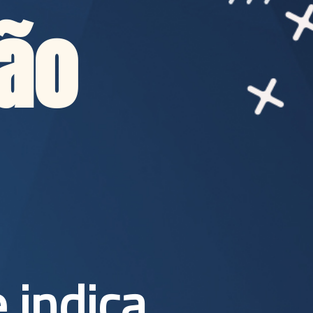
o 
indica,