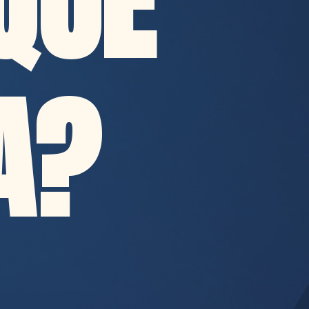
QUE
A?