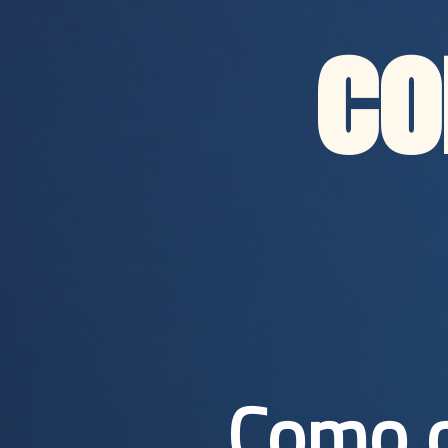
co
Como o