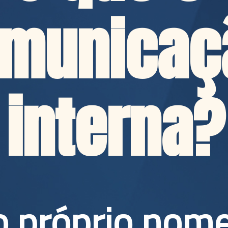
municaçã
interna?
 próprio nome 