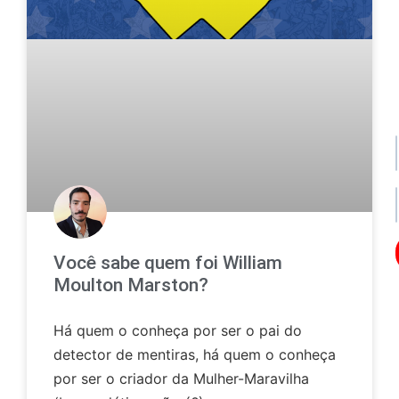
po
de
da
no
no
Você sabe quem foi William
Os
Moulton Marston?
seu
da
ser
Há quem o conheça por ser o pai do
uti
detector de mentiras, há quem o conheça
par
enc
por ser o criador da Mulher-Maravilha
lo