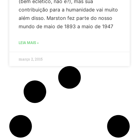
(bem eclético, não é?), mas sua
nov
e
contribuição para a humanidade vai muito
pr
além disso. Marston fez parte do nosso
sob
a
mundo de maio de 1893 a maio de 1947
nos
emp
atr
LEIA MAIS »
do
end
de
março 2, 2015
e-
mai
ind
Par
obt
ma
inf
sob
co
us
os
seu
dad
con