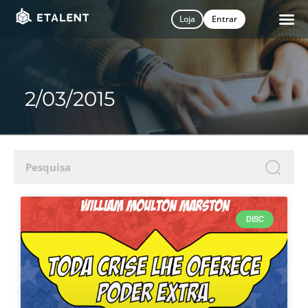
Loja
Entrar
2/03/2015
S
DISC
i
n
n
N
Fi