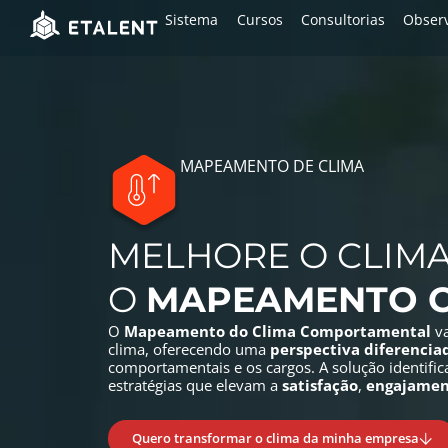
Sistema
Cursos
Consultorias
Observ
MAPEAMENTO DE CLIMA
MELHORE O CLIM
O
MAPEAMENTO 
O
Mapeamento do Clima Comportamental
va
clima, oferecendo uma
perspectiva diferencia
comportamentais e os cargos. A solução identifica
estratégias que elevam a
satisfação
,
engajamen
Quero transformar o clima da minha empresa