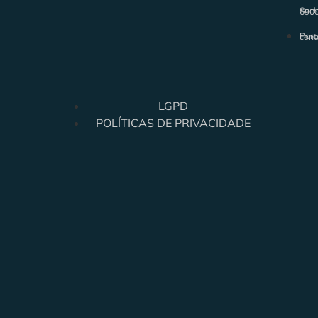
Soci
690
Parc
cont
LGPD
POLÍTICAS DE PRIVACIDADE