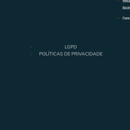
Resp
396
Soci
690
Parc
cont
LGPD
POLÍTICAS DE PRIVACIDADE