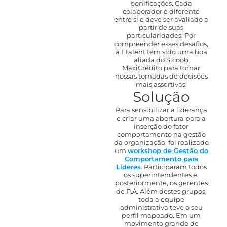
bonificações. Cada
colaborador é diferente
entre si e deve ser avaliado a
partir de suas
particularidades. Por
compreender esses desafios,
a Etalent tem sido uma boa
aliada do Sicoob
MaxiCrédito para tornar
nossas tomadas de decisões
mais assertivas!
Solução
Para sensibilizar a liderança
e criar uma abertura para a
inserção do fator
comportamento na gestão
da organização, foi realizado
um
workshop de Gestão do
Comportamento para
Líderes
. Participaram todos
os superintendentes e,
posteriormente, os gerentes
de P.A. Além destes grupos,
toda a equipe
administrativa teve o seu
perfil mapeado. Em um
movimento grande de