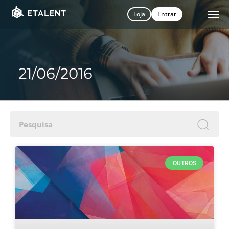
Loja
Entrar
21/06/2016
S
OUTROS
i
n
n
N
Fi