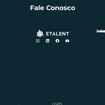
Fale Conosco
Solu
Sobr
Cont
LGPD