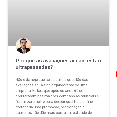
po
de
da
no
no
Por que as avaliações anuais estão
ultrapassadas?
Não é de hoje que se discute a questão das
Os
avaliações anuais no organograma de uma
seu
empresa. Estas, que após os anos 60 se
da
ser
proliferaram nas maiores companhias mundiais e
uti
foram parâmetro para decidir qual funcionário
par
mereceria uma promoção, recolocação ou
enc
aumento, não dão mais conta da realidade do
lo