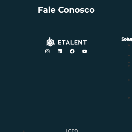
Fale Conosco
Solu
Sobr
Cont
LGPD