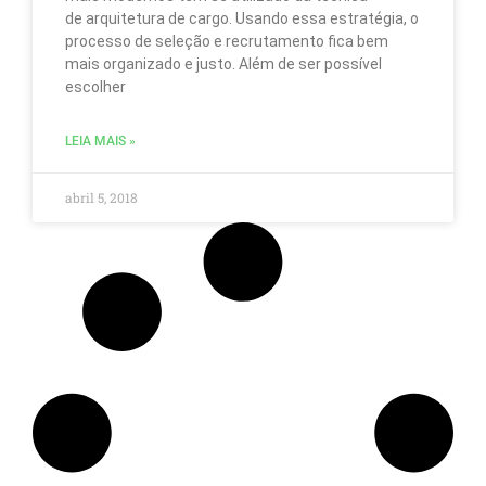
nov
de arquitetura de cargo. Usando essa estratégia, o
e
processo de seleção e recrutamento fica bem
pr
mais organizado e justo. Além de ser possível
sob
escolher
a
nos
emp
LEIA MAIS »
atr
do
end
abril 5, 2018
de
e-
mai
ind
Par
obt
ma
inf
sob
co
us
os
seu
dad
con