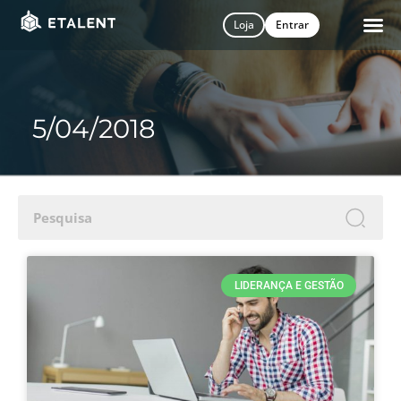
Loja
Entrar
5/04/2018
S
LIDERANÇA E GESTÃO
i
n
n
N
Fi