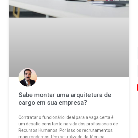
po
de
da
no
no
Sabe montar uma arquitetura de
Os
cargo em sua empresa?
seu
da
ser
Contratar o funcionário ideal para a vaga certa é
uti
um desafio constante na vida dos profissionais de
par
enc
Recursos Humanos. Por isso os recrutamentos
lo
mais modernos têm se utilizado da técnica