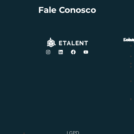
Fale Conosco
Solu
Sobr
Cont
LGPD