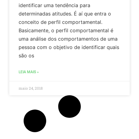
nov
identificar uma tendência para
e
determinadas atitudes. É aí que entra o
pr
sob
conceito de perfil comportamental.
a
Basicamente, o perfil comportamental é
nos
emp
uma análise dos comportamentos de uma
atr
pessoa com o objetivo de identificar quais
do
end
são os
de
e-
mai
LEIA MAIS »
ind
Par
obt
maio 24, 2018
ma
inf
sob
co
us
os
seu
dad
con