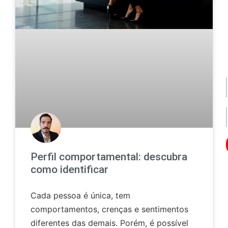
po
de
da
no
no
Perfil comportamental: descubra
Os
como identificar
seu
da
ser
Cada pessoa é única, tem
uti
par
comportamentos, crenças e sentimentos
enc
diferentes das demais. Porém, é possível
lo