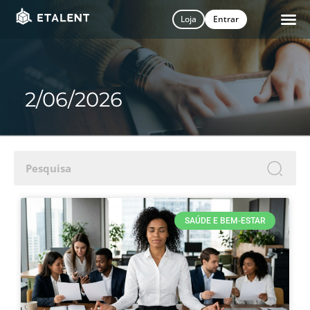
Loja
Entrar
2/06/2026
S
SAÚDE E BEM-ESTAR
i
n
n
N
Fi