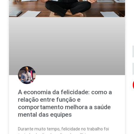
po
de
da
no
no
A economia da felicidade: como a
Os
relação entre função e
seu
da
comportamento melhora a saúde
ser
mental das equipes
uti
par
enc
Durante muito tempo, felicidade no trabalho foi
lo