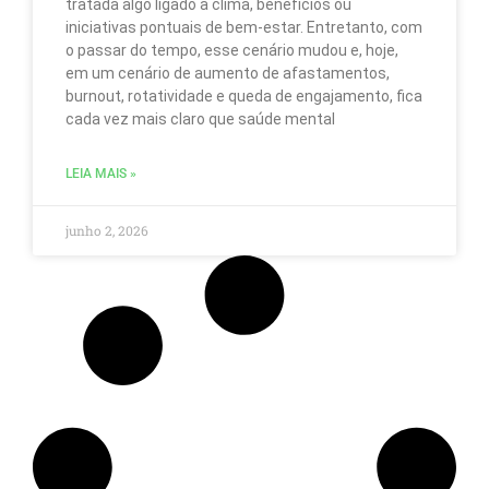
tratada algo ligado a clima, benefícios ou
nov
iniciativas pontuais de bem-estar. Entretanto, com
e
pr
o passar do tempo, esse cenário mudou e, hoje,
sob
em um cenário de aumento de afastamentos,
a
burnout, rotatividade e queda de engajamento, fica
nos
cada vez mais claro que saúde mental
emp
atr
do
LEIA MAIS »
end
de
e-
junho 2, 2026
mai
ind
Par
obt
ma
inf
sob
co
us
os
seu
dad
con