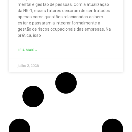
nov
mental e gestão de pessoas. Com a atualização
e
da NR-1, esses fatores deixaram de ser tratados
pr
apenas como questões relacionadas ao bem-
sob
estar e passaram a integrar formalmente a
a
nos
gestão de riscos ocupacionais das empresas. Na
emp
prática, isso
atr
do
end
LEIA MAIS »
de
e-
julho 2, 2026
mai
ind
Par
obt
ma
inf
sob
co
us
os
seu
dad
con