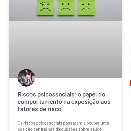
po
de
da
no
no
Os
Riscos psicossociais: o papel do
seu
comportamento na exposição aos
da
ser
fatores de risco
uti
par
enc
Os riscos psicossociais passaram a ocupar uma
lo
posição central nas discussões sobre saúde