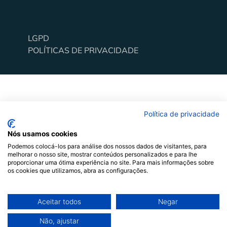
LGPD
Alavancar pessoas e organizações através do
POLÍTICAS DE PRIVACIDADE
comportamento
Todos os direitos reservados
Política de privacidade
Nós usamos cookies
Podemos colocá-los para análise dos nossos dados de visitantes, para
melhorar o nosso site, mostrar conteúdos personalizados e para lhe
proporcionar uma ótima experiência no site. Para mais informações sobre
os cookies que utilizamos, abra as configurações.
Aceitar todos
Negar
Não, ajustar