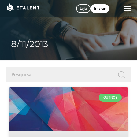
Loja
Entrar
8/11/2013
S
OUTROS
i
n
n
N
Fi