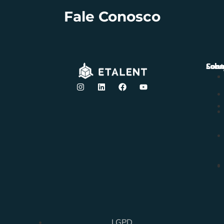
Fale Conosco
Solu
Sobr
Cont
LGPD