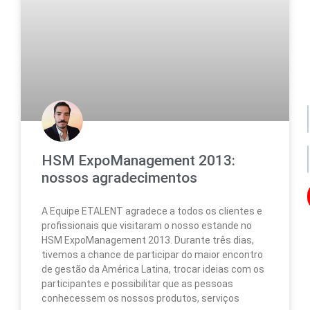
po
de
da
no
no
HSM ExpoManagement 2013:
nossos agradecimentos
A Equipe ETALENT agradece a todos os clientes e
Os
profissionais que visitaram o nosso estande no
seu
HSM ExpoManagement 2013. Durante três dias,
da
ser
tivemos a chance de participar do maior encontro
uti
de gestão da América Latina, trocar ideias com os
par
participantes e possibilitar que as pessoas
enc
conhecessem os nossos produtos, serviços
lo