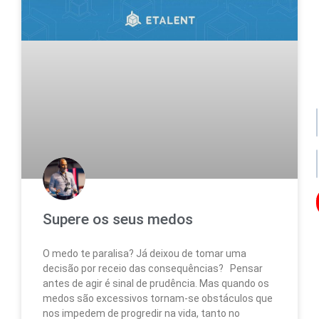
po
de
da
no
no
Supere os seus medos
Os
seu
da
O medo te paralisa? Já deixou de tomar uma
ser
decisão por receio das consequências? Pensar
uti
antes de agir é sinal de prudência. Mas quando os
par
medos são excessivos tornam-se obstáculos que
enc
lo
nos impedem de progredir na vida, tanto no