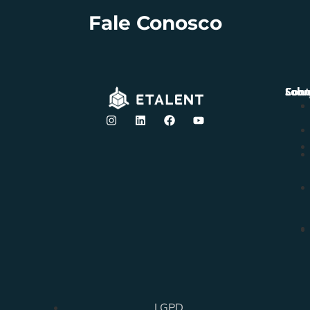
Fale Conosco
Solu
Sobr
Cont
LGPD