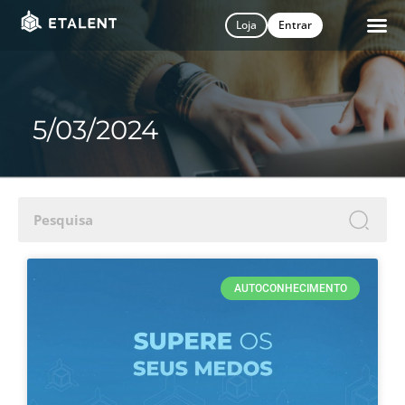
Loja
Entrar
5/03/2024
S
AUTOCONHECIMENTO
i
n
n
N
Fi