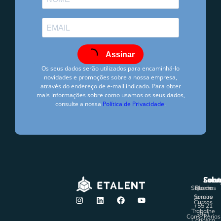
Assinar
Os seus dados serão utilizados para encaminhá-lo
novidades e promoções sobre a nossa empresa,
através do endereço de e-mail indicado. Para obter
mais informações sobre como usamos os seus dados,
consulte a nossa
Política de Privacidade
.
Hugo Freire
dezembro 9, 2016
6:20 pm
Solu
Sobr
Cont
Sem Comentários
Sistemas
Rio de
Quem
Janeiro
Somos
Cursos
+55 21
Trabalhe
3961
Consultorias
Conosco