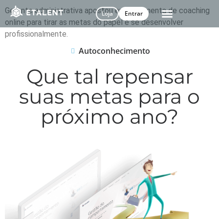
Gerente administrativa apostou em ferramenta de coaching
Loja
Entrar
online para tirar as metas do papel e se desenvolver
profissionalmente.
Autoconhecimento
Que tal repensar
suas metas para o
próximo ano?