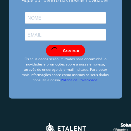
Fique por dentro das nossas novidades.
Assinar
Os seus dados serão utilizados para encaminhá-lo
novidades e promoções sobre a nossa empresa,
através do endereço de e-mail indicado. Para obter
mais informações sobre como usamos os seus dados,
consulte a nossa
Política de Privacidade
.
Hugo Freire
agosto 30, 2013
3:23 pm
Solu
Sobr
Cont
Sem Comentários
Sistemas
Rio de
Quem