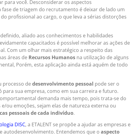
r para você. Desconsiderar os aspectos
 fase de triagem do recrutamento é deixar de lado um
o profissional ao cargo, o que leva a sérias distorções
efinido, aliado aos conhecimentos e habilidades
devidamente capacitados é possível melhorar as ações de
al. Com um olhar mais estratégico a respeito das
nas áreas de
Recursos Humanos
na utilização de alguns
ental, Porém, esta aplicação ainda está aquém de todo
u processo de
desenvolvimento pessoal
pode ser o
ó para sua empresa, como em sua carreira e futuro.
comportamental demanda mais tempo, pois trata-se do
 e/ou emoções, sejam elas de natureza externa ou
icas pessoais de cada indivíduo
.
logia DISC
, a ETALENT se propõe a ajudar as empresas e
 e autodesenvolvimento. Entendemos que o
aspecto