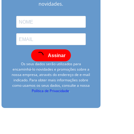
novidades.
Assinar
Os seus dados serão utilizados para
encaminhá-lo novidades e promoções sobre a
nossa empresa, através do endereço de e-mail
indicado. Para obter mais informações sobre
como usamos os seus dados, consulte a nossa
Política de Privacidade
.