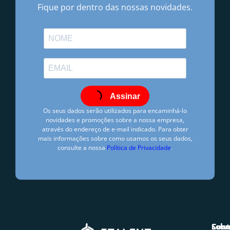
Fique por dentro das nossas novidades.
Assinar
Os seus dados serão utilizados para encaminhá-lo
novidades e promoções sobre a nossa empresa,
através do endereço de e-mail indicado. Para obter
mais informações sobre como usamos os seus dados,
consulte a nossa
Política de Privacidade
.
Fernanda Misailidis
agosto 18, 2021
6:00 pm
Solu
Sobr
Cont