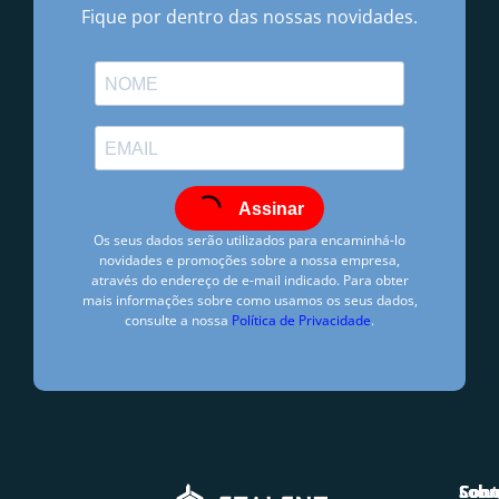
Fique por dentro das nossas novidades.
Assinar
Os seus dados serão utilizados para encaminhá-lo
novidades e promoções sobre a nossa empresa,
através do endereço de e-mail indicado. Para obter
mais informações sobre como usamos os seus dados,
consulte a nossa
Política de Privacidade
.
Hugo Freire
junho 3, 2015
2:29 pm
Solu
Sobr
Cont
Sem Comentários