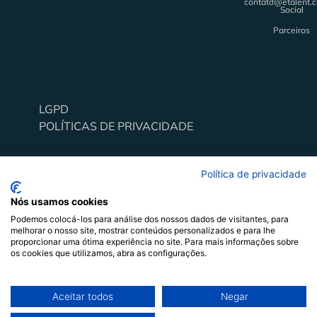
contato@etalent.
Social
Parceiros
LGPD
Alavancar pessoas e organizações através do
POLÍTICAS DE PRIVACIDADE
comportamento
Todos os direitos reservados
Política de privacidade
Nós usamos cookies
Podemos colocá-los para análise dos nossos dados de visitantes, para
melhorar o nosso site, mostrar conteúdos personalizados e para lhe
proporcionar uma ótima experiência no site. Para mais informações sobre
os cookies que utilizamos, abra as configurações.
Aceitar todos
Negar