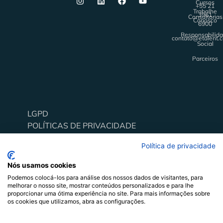
Cursos
+55 21
Trabalhe
3961
Consultorias
Conosco
6900
Responsabilid
contato@etalent.
Social
Parceiros
LGPD
Alavancar pessoas e organizações através do
POLÍTICAS DE PRIVACIDADE
comportamento
Todos os direitos reservados
Política de privacidade
Nós usamos cookies
Podemos colocá-los para análise dos nossos dados de visitantes, para
melhorar o nosso site, mostrar conteúdos personalizados e para lhe
proporcionar uma ótima experiência no site. Para mais informações sobre
os cookies que utilizamos, abra as configurações.