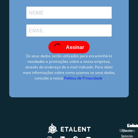
Assinar
Os seus dados serão utilizados para encaminhá-lo
novidades e promoções sobre a nossa empresa,
através do endereço de e-mail indicado. Para obter
mais informações sobre como usamos os seus dados,
consulte a nossa
Política de Privacidade
.
Hugo Freire
outubro 14, 2015
7:48 pm
Solu
Sobr
Cont
Sem Comentários
Sistemas
Rio de
Quem
Janeiro
Somos