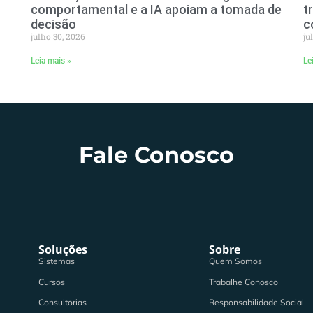
comportamental e a IA apoiam a tomada de
t
decisão
c
julho 30, 2026
ju
Leia mais »
Le
Fale Conosco
Soluções
Sobre
Sistemas
Quem Somos
Cursos
Trabalhe Conosco
Consultorias
Responsabilidade Social