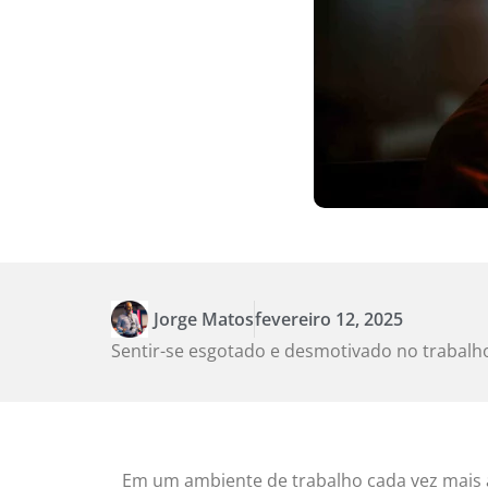
Jorge Matos
fevereiro 12, 2025
Sentir-se esgotado e desmotivado no trabalho
Em um ambiente de trabalho cada vez mais 