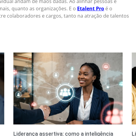
vidual andam de mãos dadas. Ao alinhar pessoas e
nais, quanto as organizações. E o
Etalent Pro
é o
tre colaboradores e cargos, tanto na atração de talentos
Liderança assertiva: como a inteligência
L