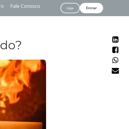
ro
Fale Conosco
Loja
Entrar
ndo?