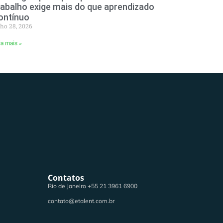
rabalho exige mais do que aprendizado
ontínuo
lho 28, 2026
ia mais »
Contatos
Rio de Janeiro +55 21 3961 6900
contato@etalent.com.br