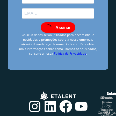
Assinar
Os seus dados serão utilizados para encaminhá-lo
novidades e promoções sobre a nossa empresa,
através do endereço de e-mail indicado. Para obter
mais informações sobre como usamos os seus dados,
consulte a nossa
Política de Privacidade
.
ETALENT
agosto 11, 2025
7:14 pm
Solu
Sobr
Cont
Sistemas
Rio de
Quem
Janeiro
Somos
Cursos
+55 21
Trabalhe
3961
Consultorias
Conosco