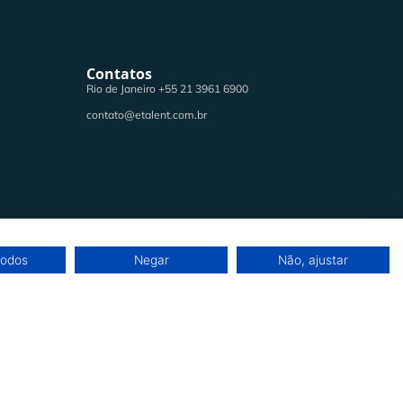
Contatos
Rio de Janeiro +55 21 3961 6900
contato@etalent.com.br
Todos os direitos reservados
todos
Negar
Não, ajustar