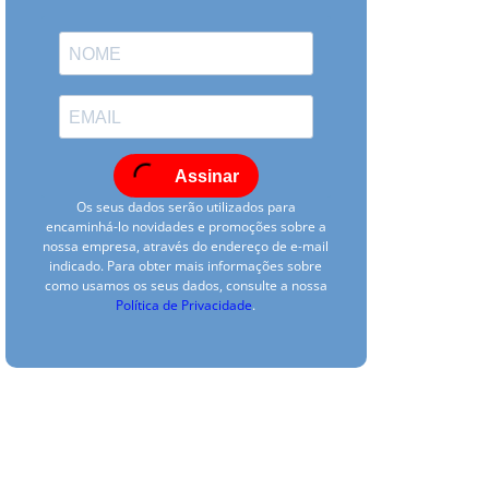
Assinar
Os seus dados serão utilizados para
encaminhá-lo novidades e promoções sobre a
nossa empresa, através do endereço de e-mail
indicado. Para obter mais informações sobre
como usamos os seus dados, consulte a nossa
Política de Privacidade
.