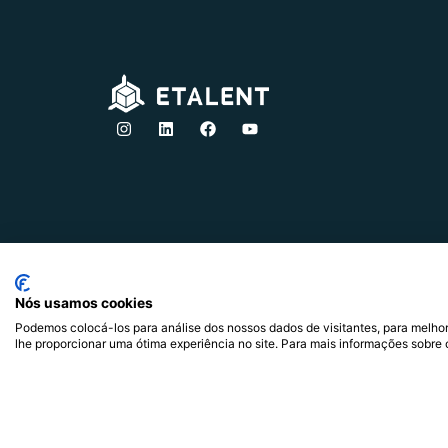
Hugo Freire
dezembro 4, 2015
8:22 pm
Alavancar pessoas e
organizações através do
comportamento
Nós usamos cookies
Podemos colocá-los para análise dos nossos dados de visitantes, para melhor
lhe proporcionar uma ótima experiência no site. Para mais informações sobre 