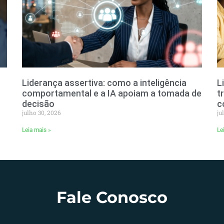
Liderança assertiva: como a inteligência
L
comportamental e a IA apoiam a tomada de
t
decisão
c
julho 30, 2026
ju
Leia mais »
Le
Fale Conosco