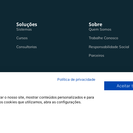
Sem Comentários
Soluções
Sobre
Sistemas
Quem Somos
Cursos
Trabalhe Conosco
Consultorias
Responsabilidade Social
Parceiros
Política de privacidade
Aceitar 
ar o nosso site, mostrar conteúdos personalizados e para
os cookies que utilizamos, abra as configurações.