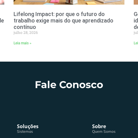
Lifelong Impact: por que o futuro do
G
de
trabalho exige mais do que aprendizado
i
contínuo
d
julho 28, 2026
ju
Leia mais »
Le
Fale Conosco
Soluções
Sobre
Sistemas
Quem Somos