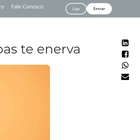
ro
Fale Conosco
Loja
Entrar
oas te enerva