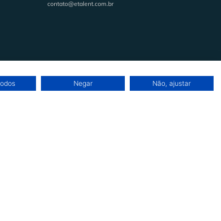
contato@etalent.com.br
Todos os direitos reservados
todos
Negar
Não, ajustar