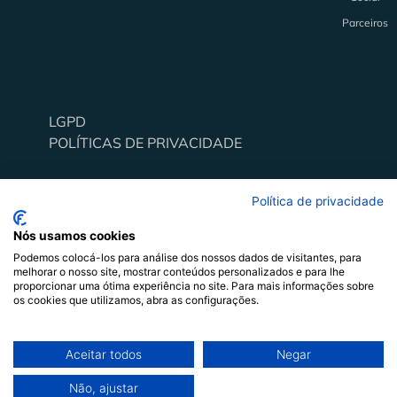
Parceiros
LGPD
Alavancar pessoas e organizações através do
POLÍTICAS DE PRIVACIDADE
comportamento
Todos os direitos reservados
Política de privacidade
Nós usamos cookies
Podemos colocá-los para análise dos nossos dados de visitantes, para
melhorar o nosso site, mostrar conteúdos personalizados e para lhe
proporcionar uma ótima experiência no site. Para mais informações sobre
os cookies que utilizamos, abra as configurações.
Aceitar todos
Negar
Não, ajustar