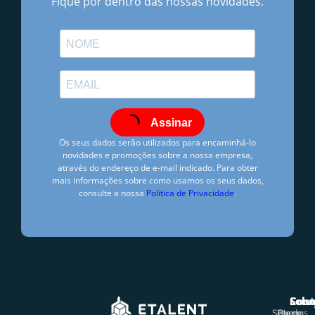
Fique por dentro das nossas novidades.
Assinar
Os seus dados serão utilizados para encaminhá-lo
novidades e promoções sobre a nossa empresa,
através do endereço de e-mail indicado. Para obter
mais informações sobre como usamos os seus dados,
consulte a nossa
Política de Privacidade
.
Hugo Freire
fevereiro 12, 2019
9:00 am
Solu
Sobr
Cont
Sistemas
Rio de
Quem