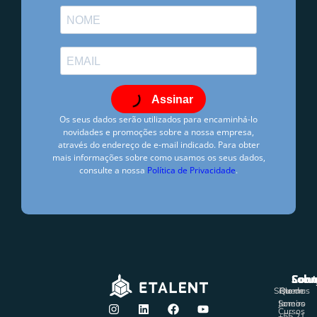
Assinar
Os seus dados serão utilizados para encaminhá-lo
novidades e promoções sobre a nossa empresa,
através do endereço de e-mail indicado. Para obter
mais informações sobre como usamos os seus dados,
consulte a nossa
Política de Privacidade
.
Fernanda Misailidis
janeiro 28, 2022
4:08 pm
Solu
Sobr
Cont
Sistemas
Rio de
Quem
Janeiro
Somos
Cursos
+55 21