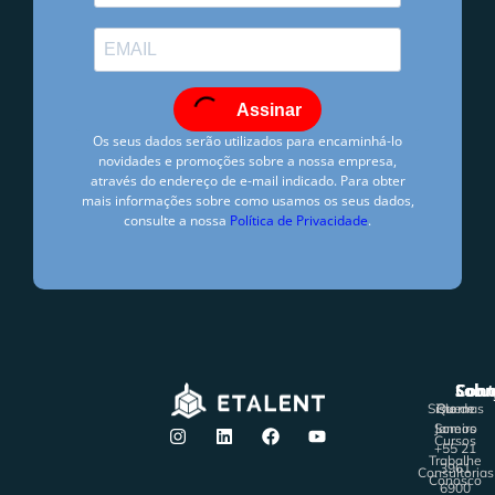
Assinar
Os seus dados serão utilizados para encaminhá-lo
novidades e promoções sobre a nossa empresa,
através do endereço de e-mail indicado. Para obter
mais informações sobre como usamos os seus dados,
consulte a nossa
Política de Privacidade
.
Fernanda Misailidis
outubro 28, 2021
6:05 pm
Solu
Sobr
Cont
Sistemas
Rio de
Quem
Janeiro
Somos
Cursos
+55 21
Trabalhe
3961
Consultorias
Conosco
6900