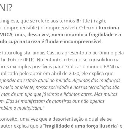
NI?
 inglesa, que se refere aos termos
B
rittle (frágil),
ncomprehensible (incompreensível). O termo
funciona
UCA, mas, dessa vez, mencionando a fragilidade e a
o cuja natureza é fluida e incompreensível
.
futurologista Jamais Cascio apresentou o acrônimo pela
The Future (IFTF). No entanto, o termo se consolidou na
hores exemplos possíveis para explicar o mundo BANI na
publicado pelo autor em abril de 2020, ele explica que
esponder ao estado atual do mundo. Algumas das mudanças
o meio ambiente, nossa sociedade e nossas tecnologias são
z, mas de um tipo que já vimos e lidamos antes. Mas muitas
tam. Elas se manifestam de maneiras que não apenas
ambém o multiplicam.”
conceito, uma vez que a desorientação a qual ele se
autor explica que a “
fragilidade é uma força ilusória
” e,