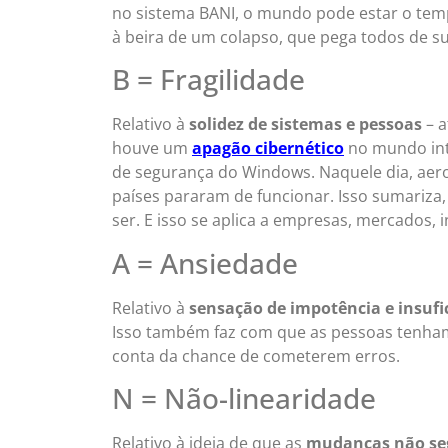
no sistema BANI, o mundo pode estar o tempo
à beira de um colapso, que pega todos de 
B = Fragilidade
Relativo à
solidez de sistemas e pessoas
– a
houve um
apagão cibernético
no mundo inte
de segurança do Windows. Naquele dia, aero
países pararam de funcionar. Isso sumariza, n
ser. E isso se aplica a empresas, mercados, 
A = Ansiedade
Relativo à
sensação de impotência e insufic
Isso também faz com que as pessoas tenham
conta da chance de cometerem erros.
N = Não-linearidade
Relativo à ideia de que as
mudanças não seg