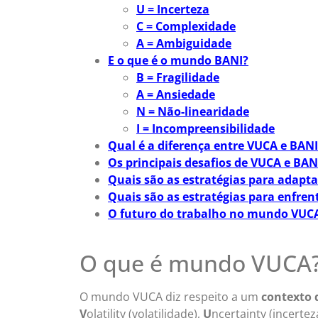
U = Incerteza
C = Complexidade
A = Ambiguidade
E o que é o mundo BANI?
B = Fragilidade
A = Ansiedade
N = Não-linearidade
I = Incompreensibilidade
Qual é a diferença entre VUCA e BANI
Os principais desafios de VUCA e BAN
Quais são as estratégias para adap
Quais são as estratégias para enfre
O futuro do trabalho no mundo VUC
O que é mundo VUCA
O mundo VUCA diz respeito a um
contexto 
V
olatility (volatilidade),
U
ncertainty (incertez