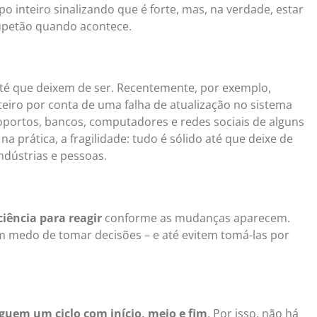
 inteiro sinalizando que é forte, mas, na verdade, estar
supetão quando acontece.
té que deixem de ser. Recentemente, por exemplo,
iro por conta de uma falha de atualização no sistema
portos, bancos, computadores e redes sociais de alguns
a prática, a fragilidade: tudo é sólido até que deixe de
indústrias e pessoas.
iência para reagir
conforme as mudanças aparecem.
 medo de tomar decisões – e até evitem tomá-las por
uem um ciclo com início, meio e fim
. Por isso, não há