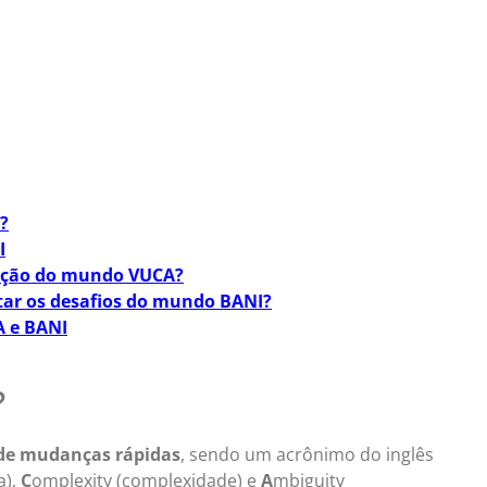
?
I
tação do mundo VUCA?
ntar os desafios do mundo BANI?
A e BANI
?
de mudanças rápidas
, sendo um acrônimo do inglês
a),
C
omplexity (complexidade) e
A
mbiguity