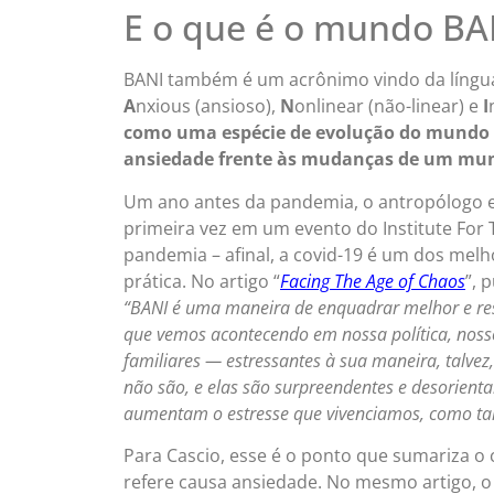
E o que é o mundo BA
BANI também é um acrônimo vindo da língua
A
nxious (ansioso),
N
onlinear (não-linear) e
I
como uma espécie de evolução do mundo V
ansiedade frente às mudanças de um mund
Um ano antes da pandemia, o antropólogo e 
primeira vez em um evento do Institute For 
pandemia – afinal, a covid-19 é um dos mel
prática. No artigo “
Facing The Age of Chaos
”, 
“BANI é uma maneira de enquadrar melhor e r
que vemos acontecendo em nossa política, noss
familiares — estressantes à sua maneira, talve
não são, e elas são surpreendentes e desorien
aumentam o estresse que vivenciamos, como t
Para Cascio, esse é o ponto que sumariza o 
refere causa ansiedade. No mesmo artigo, o 