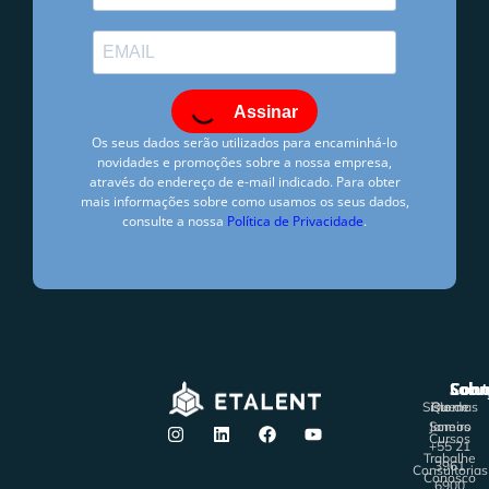
Assinar
Os seus dados serão utilizados para encaminhá-lo
novidades e promoções sobre a nossa empresa,
através do endereço de e-mail indicado. Para obter
mais informações sobre como usamos os seus dados,
consulte a nossa
Política de Privacidade
.
Thaís Bidart
dezembro 27, 2019
10:00 am
Solu
Sobr
Cont
Sistemas
Rio de
Quem
Janeiro
Somos
Cursos
+55 21
Trabalhe
3961
Consultorias
Conosco
6900